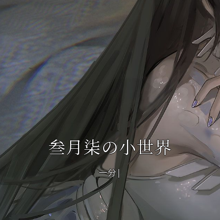
叁月柒の小世界
一分耕耘，一分收
|