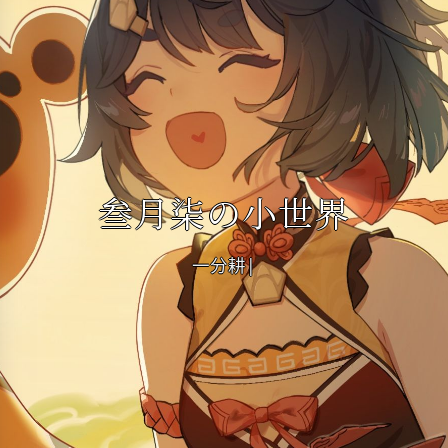
叁月柒の小世界
一分耕耘，一
|