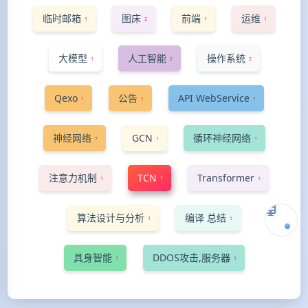
临时邮箱
图床
前端
运维
1
2
1
1
大模型
人工智能
操作系统
1
2
2
Qexo
公告
API WebService
1
1
1
神经网络
GCN
循环神经网络
7
1
1
注意力机制
TCN
Transformer
1
1
1
算法设计与分析
编译 总结
1
1
具身智能
DDOS攻击,服务器
1
1