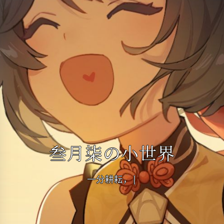
叁月柒の小世界
一分耕耘，一分收获
|