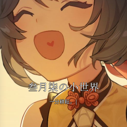
叁月柒の小世界
一分耕耘，一分收获
|