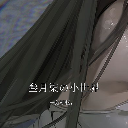
叁月柒の小世界
一分耕耘，一分收获
|