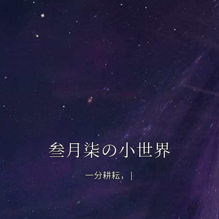
叁月柒の小世界
一分耕耘，一分收获
|