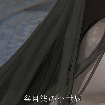
叁月柒の小世界